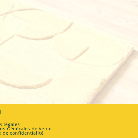
a
l
s légales
ons Générales de Vente
e de confidentialité