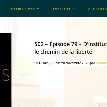
Formations
Services
À propo
S02 – Épisode 79 – D’institu
le chemin de la liberté
1 h 16 min
/
Publié 20
Novembre 2023 p
ar
Chroni