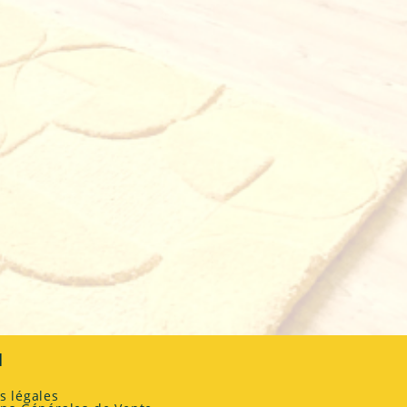
a
l
s légales