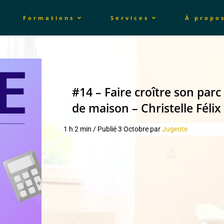
Formations
Services
À propo
#14 – Faire croître son parc 
de maison – Christelle Félix
1 h 2 min
/
Publié
3 Octobre p
ar
Jugeote