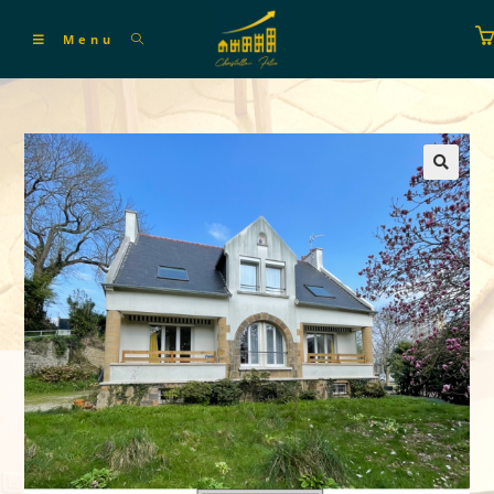
Menu
🔍