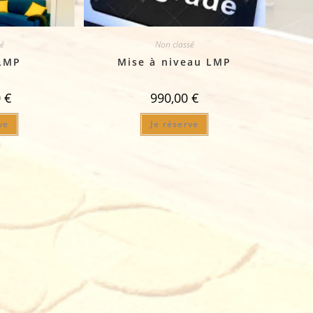
é
Non classé
LMP
Mise à niveau LMP
0
€
990,00
€
ve
Je réserve