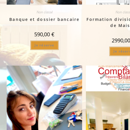
Non classé
Non class
Banque et dossier bancaire
Formation divisio
de Mai
590,00
€
2990,0
Je réserve
Je réser