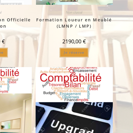
é
Non classé
n Officielle
Formation Loueur en Meublé
son
(LMNP / LMP)
0
€
2190,00
€
ve
Je réserve