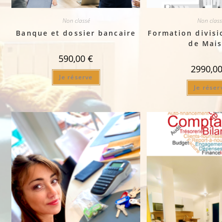
Non classé
Non class
Banque et dossier bancaire
Formation divisio
de Mai
590,00
€
2990,0
Je réserve
Je réser