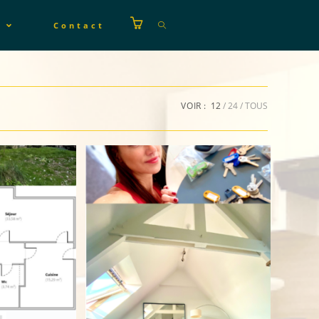
s
Contact
VOIR :
12
24
TOUS