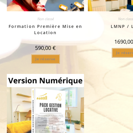
Non classé
Non class
Formation Première Mise en
LMNP / 
Location
1690,0
590,00
€
Je réser
Je réserve