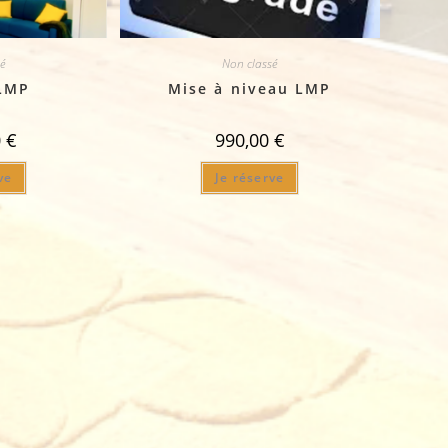
é
Non classé
LMP
Mise à niveau LMP
0
€
990,00
€
ve
Je réserve