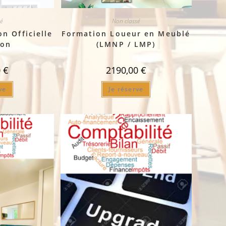
é
Non classé
n Officielle
Formation Loueur en Meublé
son
(LMNP / LMP)
0
€
2190,00
€
ve
Je réserve